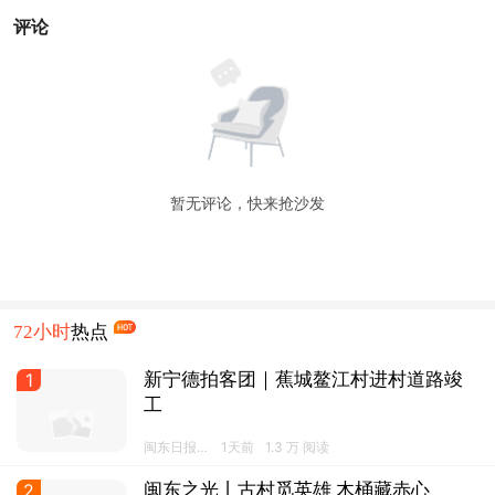
小视频
刷视频
直播
评论
暂无评论，快来抢沙发
72小时
热点
1
新宁德拍客团｜蕉城鳌江村进村道路竣
工
闽东日报·
1天前
1.3 万 阅读
宁德发布
2
闽东之光丨古村觅英雄 木桶藏赤心