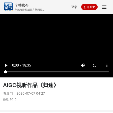
宁德发布
登录
打开APP
宁德市最权威官方新闻客户
端，提供即时、全面信息服
务。
首页
学习
24小时
本地新闻
闽超
慢直播
闽东之光
宁德发布
时政
社区
部门
闽东茶
飞卡阅读
视觉宁德
大美宁德
专题
乡村振兴
晚报在线
政法
教育
AIGC视听作品《归途》
民政
呼应
非遗推荐官
看厦门
2026-07-07 04:27
播放 3010
视听