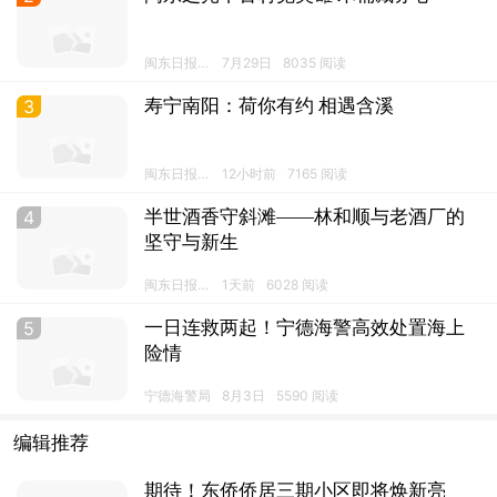
闽东日报·
7月29日
8035 阅读
宁德发布
3
寿宁南阳：荷你有约 相遇含溪
闽东日报·
12小时前
7165 阅读
宁德发布
4
半世酒香守斜滩——林和顺与老酒厂的
坚守与新生
闽东日报·
1天前
6028 阅读
宁德发布
5
一日连救两起！宁德海警高效处置海上
险情
宁德海警局
8月3日
5590 阅读
编辑推荐
期待！东侨侨居三期小区即将焕新亮